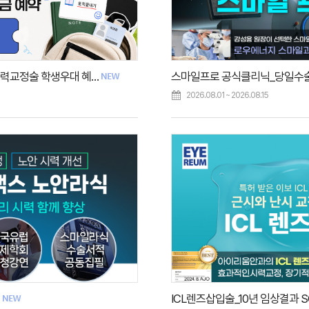
전국 대학(원)생 여름방학 시력교정술 학생우대 혜택
2026.08.01 ~ 2026.08.15
택
ICL렌즈삽입술_10년 임상결과 