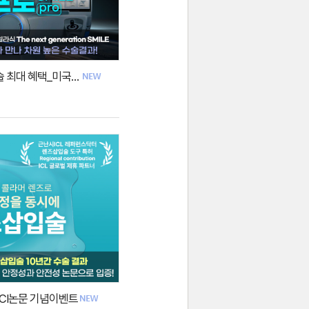
스마일프로 공식클리닉_당일수술 최대 혜택_미국학회 2년 연속 수상 기념
SCI논문 기념이벤트