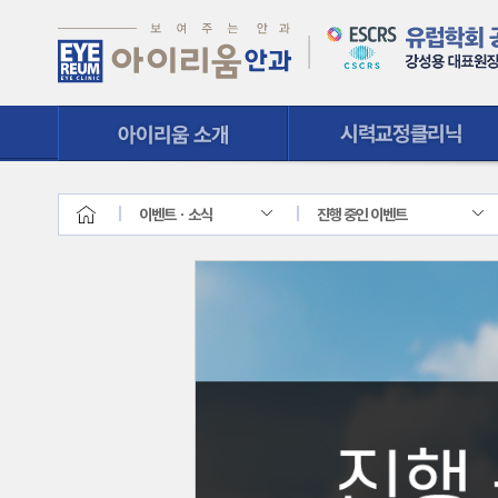
시력교정클리닉
질환클리닉
이벤트ㆍ소식
진행 중인 이벤트