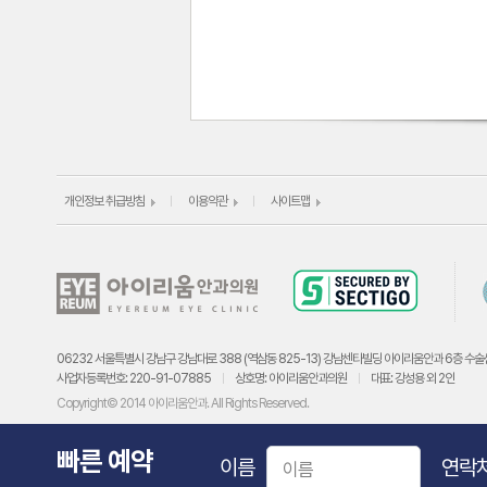
개인정보 취급방침
이용약관
사이트맵
06232 서울특별시 강남구 강남대로 388 (역삼동 825-13) 강남센타빌딩 아이리움안과 6층 수술
사업자등록번호: 220-91-07885
상호명: 아이리움안과의원
대표: 강성용 외 2인
Copyright© 2014 아이리움안과. All Rights Reserved.
빠른 예약
이름
연락