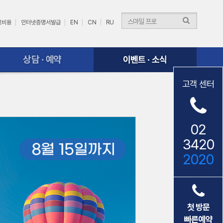
료비용
인터넷증명서발급
EN
CN
RU
이벤트ㆍ소식
고객 센터
02
3420
2020
첫 방문
빠른예약