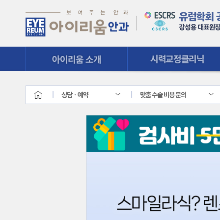
시력교정클리닉
질환클리닉
상담ㆍ예약
맞춤 수술 비용 문의