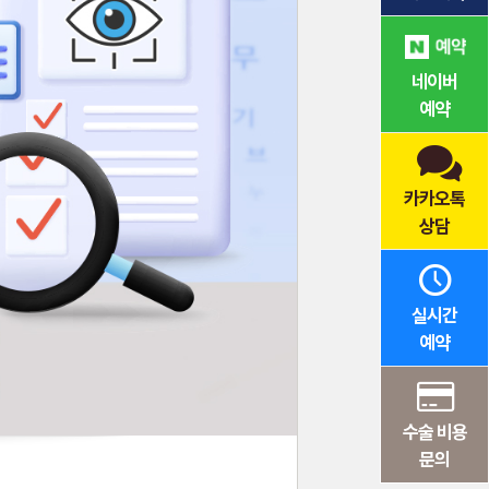
네이버
예약
카카오톡
상담
실시간
예약
수술 비용
문의