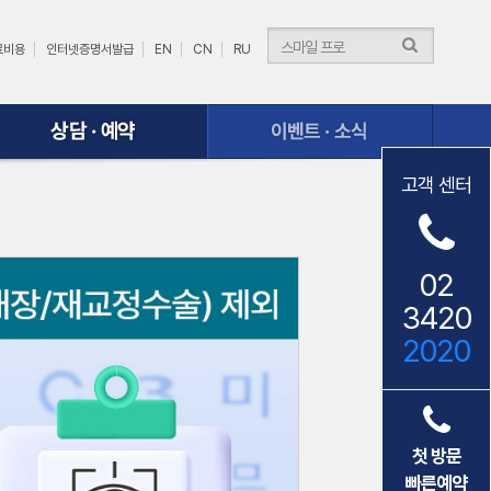
료비용
인터넷증명서발급
EN
CN
RU
이벤트ㆍ소식
고객 센터
02
3420
2020
첫 방문
빠른예약