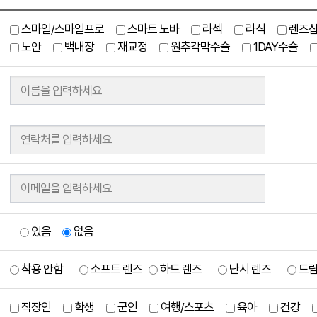
스마일/스마일프로
스마트 노바
라섹
라식
렌즈
노안
백내장
재교정
원추각막수술
1DAY수술
있음
없음
착용 안함
소프트 렌즈
하드 렌즈
난시 렌즈
드림
직장인
학생
군인
여행/스포츠
육아
건강