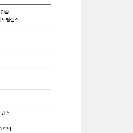
삽입술
드림렌즈
 렌즈
학업