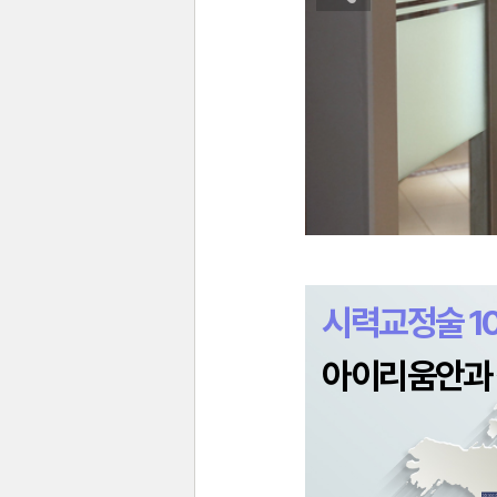
시력교정술 1
아이리움안과 전