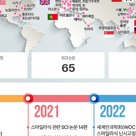
초청
SCI 논문
9
65