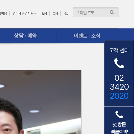
료비용
인터넷증명서발급
EN
CN
RU
이벤트ㆍ소식
고객 센터
02
3420
2020
첫 방문
빠른예약