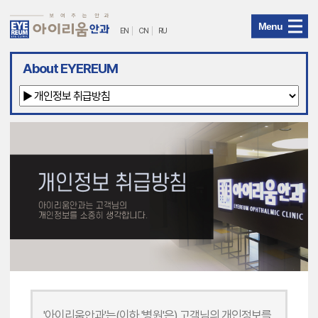
Menu
EN
CN
RU
아
About EYEREUM
이
리
움
안
과
메
뉴
'아이리움안과'는(이하 '병원'은) 고객님의 개인정보를