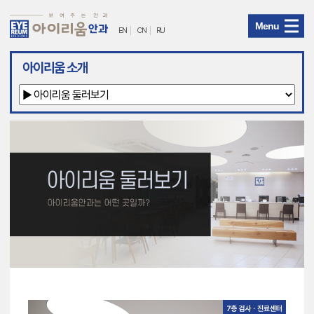
Menu
EN
CN
RU
아
아이리움 소개
이
리
움
안
과
메
뉴