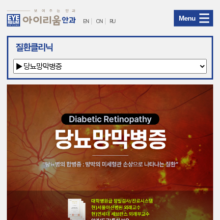
Menu
EN
CN
RU
아
질환클리닉
이
리
움
안
과
메
뉴