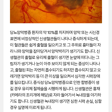
당뇨망막병증 환자의 약 10%를 차지하며 망막 또는 시신경
표면에 비정상적인 신생혈관들이 나타나 증식하게 되는데,
이 혈관들은 쉽게 출혈을 일으키고 또 그 주위로 흉터들이 자
라 나와 망막을 잡아당겨서 망막박리가 생기기도 합니다. 신
생혈관의 출혈로 유리체 출혈이 생기면 눈앞에 떠다니는 그
림자가 생기거나 눈이 아주 보이지 않게 되는 증상이 나타나
고, 출혈된 피는 자연히 흡수되기도 하지만 흡수되지 않고 오
래가면 망막박리 등 더 큰 이상을 일으켜서 심각한 시력장애
를 일으킵니다. 증식성 당뇨망막병증으로 인한 합병증이 생
길 경우 유리체 절제술을 시행하게 됩니다. 신생혈관은 홍채
(카메라의 조리개에 해당)로 자라 들어가서 녹내장을 야기하
기도 합니다. 신생혈관 녹내장이 생기면 심한 시력 손실, 심할
경우 실명에 이르게 됩니다.