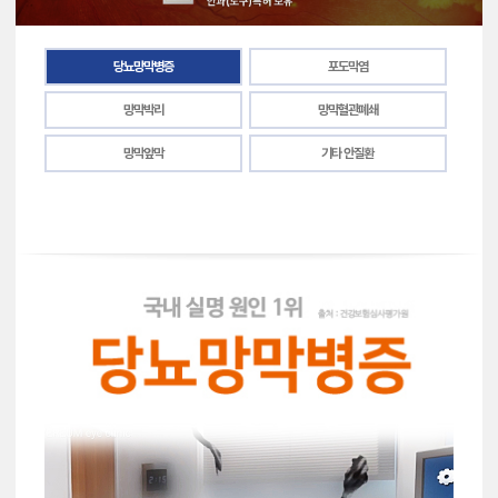
당뇨망막병증
포도막염
망막박리
망막혈관폐쇄
망막앞막
기타 안질환