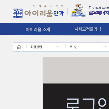
시력교정클리닉
질환클리닉
회원 관련
로그인