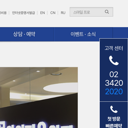
료비용
인터넷증명서발급
EN
CN
RU
이벤트ㆍ소식
고객 센터
02
3420
2020
첫 방문
빠른예약