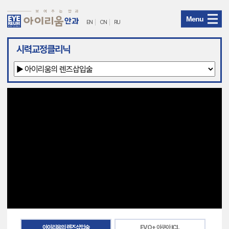
Menu
EN
CN
RU
아
시력교정클리닉
이
리
움
안
과
메
뉴
아이리움의 렌즈삽입술
EVO+ 아쿠아 ICL