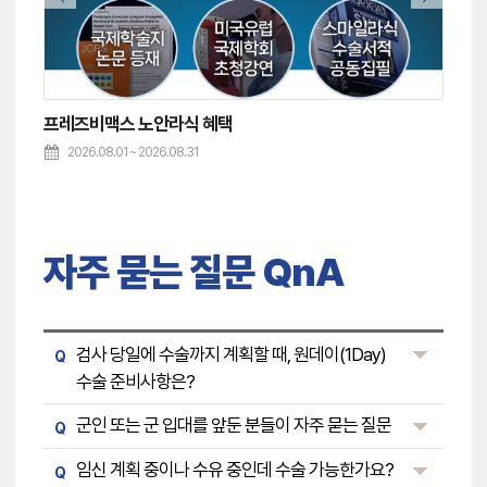
군인/제복근무자 시력교정술 우대
2026.08.01 ~ 2026.08.15
202
자주 묻는 질문 QnA
검사 당일에 수술까지 계획할 때, 원데이(1Day)
Q
수술 준비사항은?
군인 또는 군 입대를 앞둔 분들이 자주 묻는 질문
Q
임신 계획 중이나 수유 중인데 수술 가능한가요?
Q