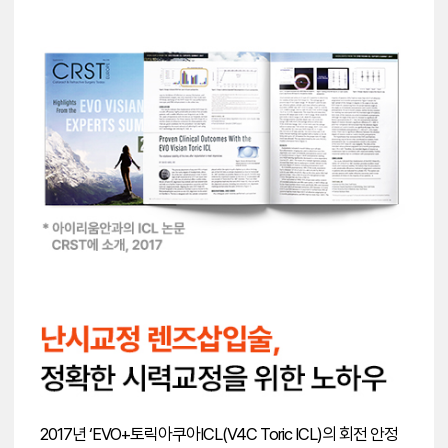
2017년 ‘EVO+토릭아쿠아ICL(V4C Toric ICL)의 회전 안정