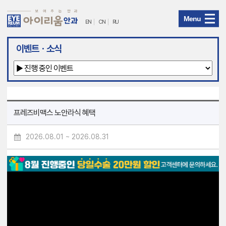
Menu
EN
CN
RU
아
이벤트ㆍ소식
이
리
움
프레즈비맥스 노안라식 혜택
안
2026.08.01 ~ 2026.08.31
과
메
뉴