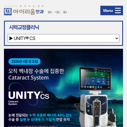
Menu
EN
CN
RU
아
시력교정클리닉
이
리
움
안
과
메
뉴