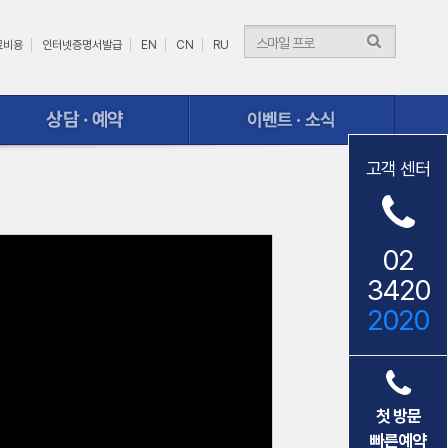
료비용
인터넷증명서발급
EN
CN
RU
이벤트ㆍ소식
고객 센터
02
3420
2020
첫 방문
빠른예약