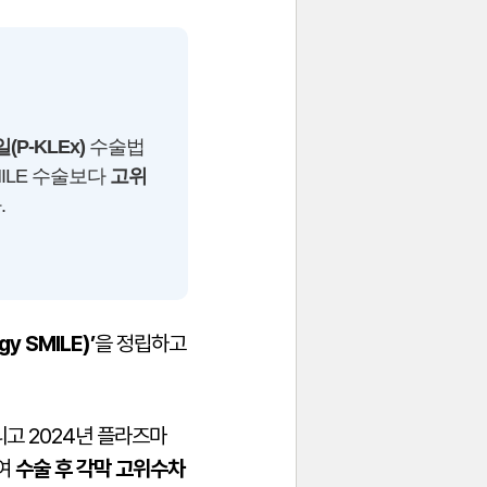
P-KLEx)
수술법
ILE 수술보다
고위
.
y SMILE)’
을 정립하고
그리고 2024년 플라즈마
여
수술 후 각막 고위수차