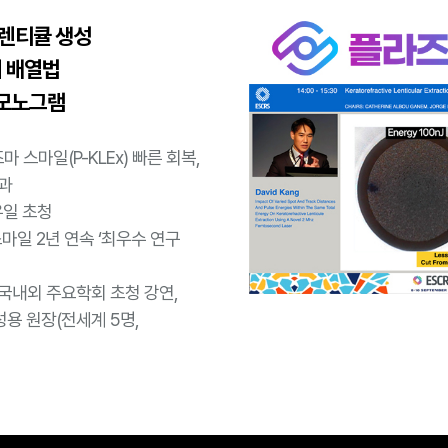
 렌티큘 생성
저 배열법
&모노그램
 스마일(P-KLEx) 빠른 회복,
과
유일 초청
마일 2년 연속 ‘최우수 연구
국내외 주요학회 초청 강연,
성용 원장(전세계 5명,