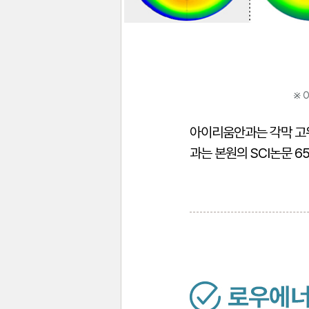
※
아이리움안과는 각막 고위
과는 본원의 SCI논문 