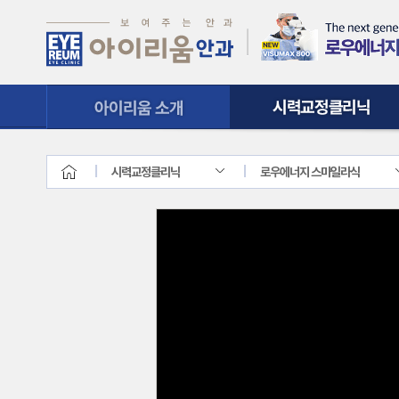
시력교정클리닉
질환클리닉
시력교정클리닉
로우에너지 스마일라식