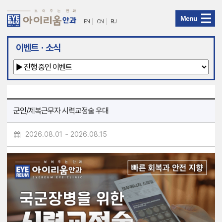
Menu
EN
CN
RU
아
이벤트ㆍ소식
이
리
움
군인/제복근무자 시력교정술 우대
안
2026.08.01 ~ 2026.08.15
과
메
뉴