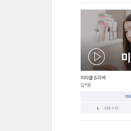
미라클 S 라섹
김*롱
미라
L
-1.25 → 1.5