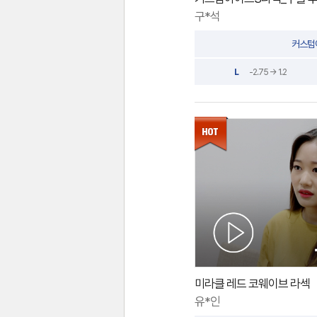
구*석
커스텀
L
-2.75 → 1.2
미라클 레드 코웨이브 라섹
유*인