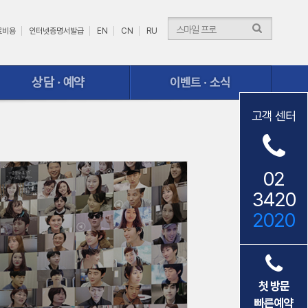
료비용
인터넷증명서발급
EN
CN
RU
이벤트ㆍ소식
고객 센터
02
3420
2020
첫 방문
빠른예약