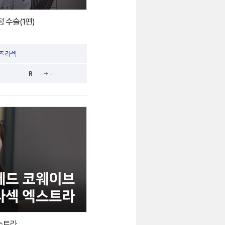
 수술(1편)
즈 라섹
R
- → -
엑스트라