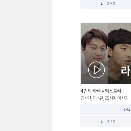
L
0 → 0
4인의 라섹 + 엑스트라
강*연, 이*규, 조*은, 이*우
라섹
L
0 → 0