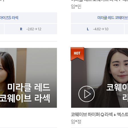
임*민
아이즈S 라섹
미라클 레드 코웨이브 
R
-2.62 → 1.2
L
-4.62 → 1.0
코웨이브 하이퍼 Q 라섹 + 엑스
임*정