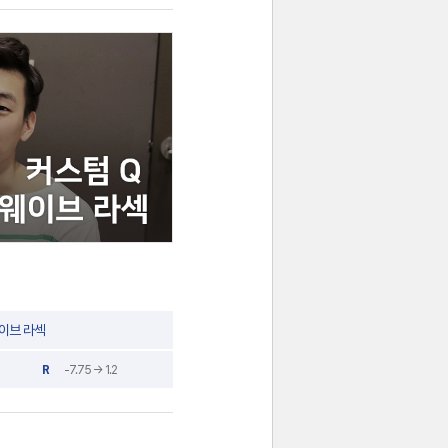
이브 라섹
R
-7.75 → 1.2