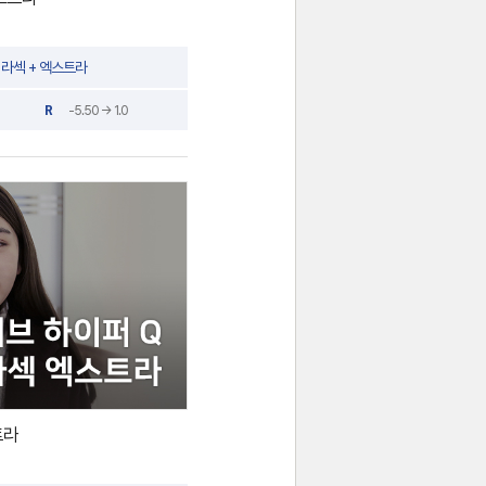
라섹 + 엑스트라
R
-5.50 → 1.0
트라