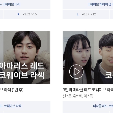
드 코웨이브 라섹
코웨이브 하이퍼 Q 
R
-3.62 → 1.5
L
-6.37 → 1.2
 라섹 (1년 후)
3인의 미라클 레드 코웨이브 라
신*은, 황*희, 이*름
드 코웨이브 라섹
미라클 레드 코