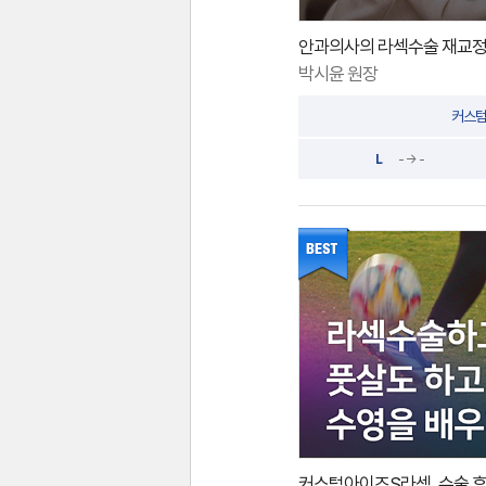
안과의사의 라섹수술 재교정 
박시윤 원장
커스텀
L
- → -
커스텀아이즈S라섹_수술 