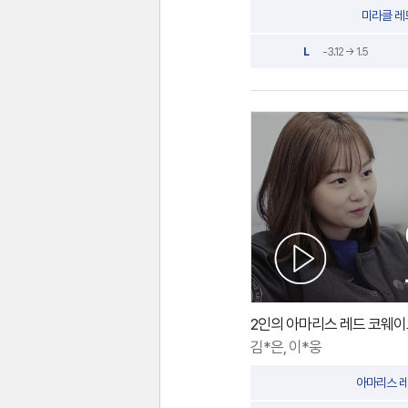
미라클 레
L
-3.12 → 1.5
2인의 아마리스 레드 코웨이브
김*은, 이*웅
아마리스 레