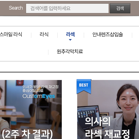
Search
검색
스마일 라식
라식
라섹
안내렌즈삽입술
원추각막치료