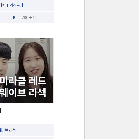
라섹 + 엑스트라
R
-7.00 → 1.2
섹
웨이브 라섹