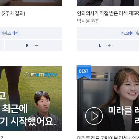
(2주차 결과)
안과의사가 직접 받은 라섹 재교정
박시윤 원장
아이즈 라섹
커스텀아이
R
- → -
L
- → -
후기
미라클 레드 코웨이브 라섹 + 