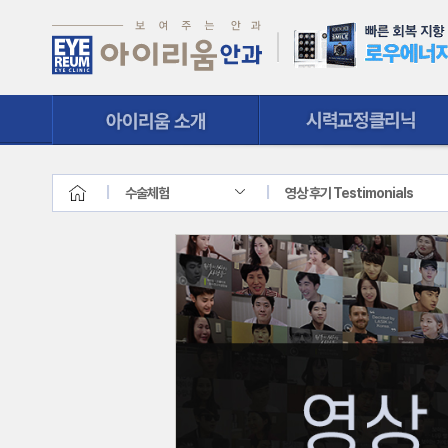
시력교정클리닉
질환클리닉
수술체험
영상 후기 Testimonials