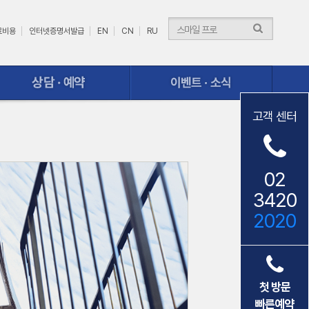
료비용
인터넷증명서발급
EN
CN
RU
이벤트ㆍ소식
고객 센터
02
3420
2020
첫 방문
빠른예약