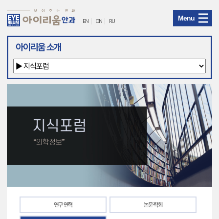
Menu
EN
CN
RU
아
아이리움 소개
이
리
움
안
과
메
뉴
연구 연혁
논문·학회