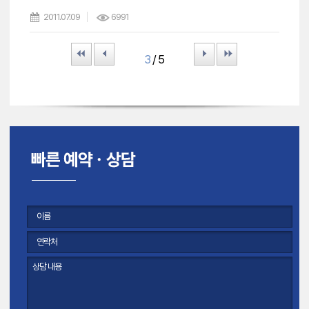
2011.07.09
6991
First
Prev
Next
Last
3
/ 5