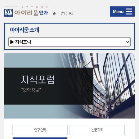
Menu
EN
CN
RU
아
아이리움 소개
이
리
움
안
과
메
뉴
연구 연혁
논문·학회