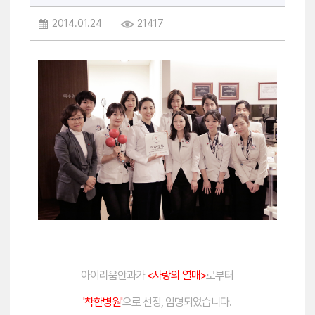
2014.01.24
21417
아이리움안과가
<사랑의 열매>
로부터
'착한병원'
으로 선정, 임명되었습니다.