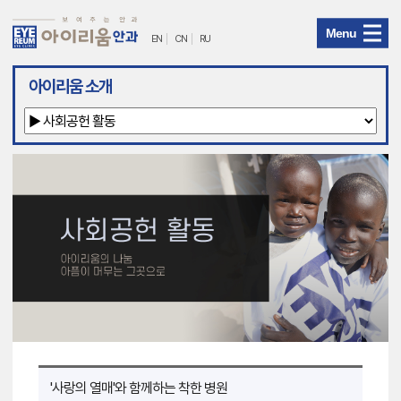
Menu
EN
CN
RU
아
아이리움 소개
이
리
움
안
과
메
뉴
'사랑의 열매'와 함께하는 착한 병원