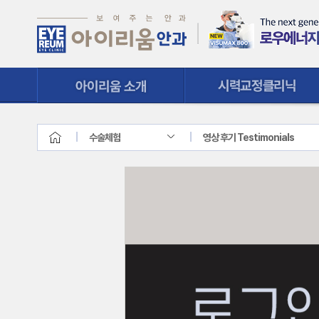
시력교정클리닉
질환클리닉
수술체험
영상 후기 Testimonials