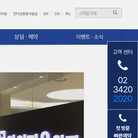
료비용
인터넷증명서발급
EN
CN
RU
이벤트ㆍ소식
고객 센터
02
3420
2020
첫 방문
빠른예약