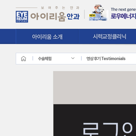
시력교정클리닉
질환클리닉
수술체험
영상 후기 Testimonials