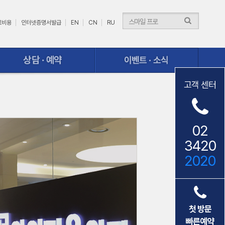
료비용
인터넷증명서발급
EN
CN
RU
이벤트ㆍ소식
고객 센터
02
3420
2020
첫 방문
빠른예약