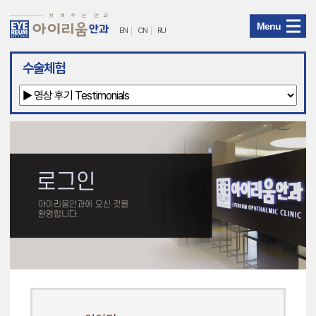
Menu
EN
CN
RU
아
수술체험
이
리
움
안
과
메
뉴