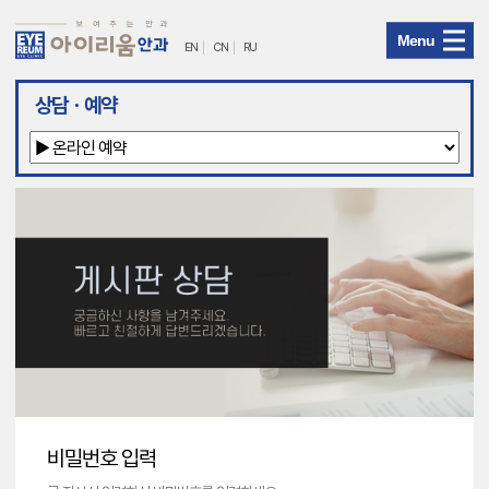
Menu
EN
CN
RU
아
상담ㆍ예약
이
리
움
안
과
메
뉴
비밀번호 입력