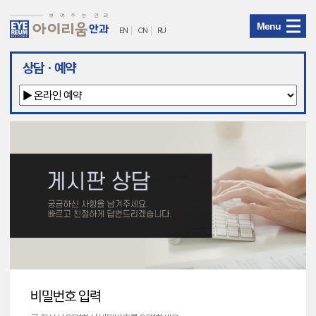
Menu
EN
CN
RU
아
상담ㆍ예약
이
리
움
안
과
메
뉴
비밀번호 입력