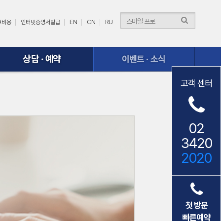
료비용
인터넷증명서발급
EN
CN
RU
이벤트ㆍ소식
고객 센터
02
3420
2020
첫 방문
빠른예약