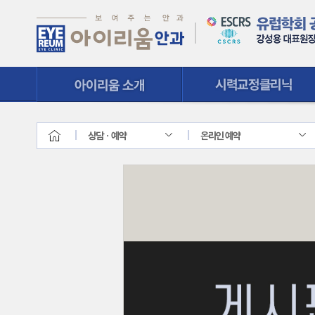
시력교정클리닉
질환클리닉
상담ㆍ예약
온라인 예약