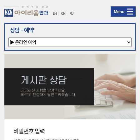
Menu
EN
CN
RU
아
상담ㆍ예약
이
리
움
안
과
메
뉴
비밀번호 입력