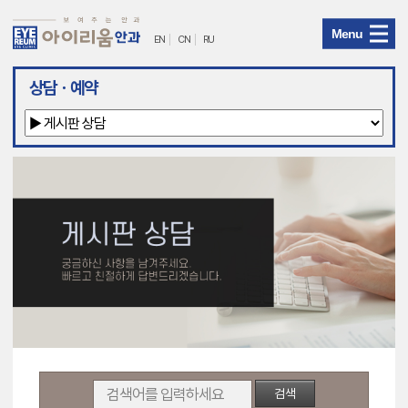
Menu
EN
CN
RU
아
상담ㆍ예약
이
리
움
안
과
메
뉴
검색